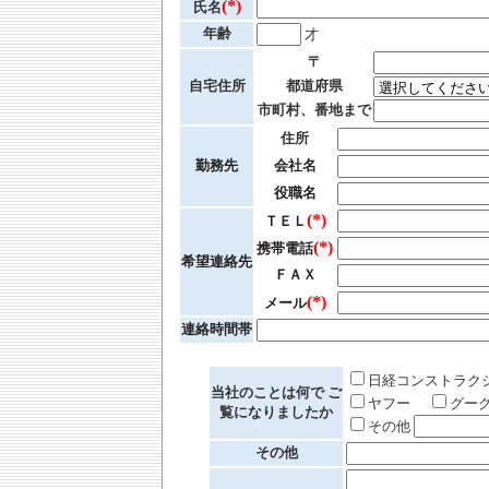
(*)
氏名
年齢
才
〒
自宅住所
都道府県
市町村、番地まで
住所
勤務先
会社名
役職名
(*)
ＴＥＬ
(*)
携帯電話
希望連絡先
ＦＡＸ
(*)
メール
連絡時間帯
日経コンストラ
当社のことは何で ご
ヤフー
グー
覧になりましたか
その他
その他